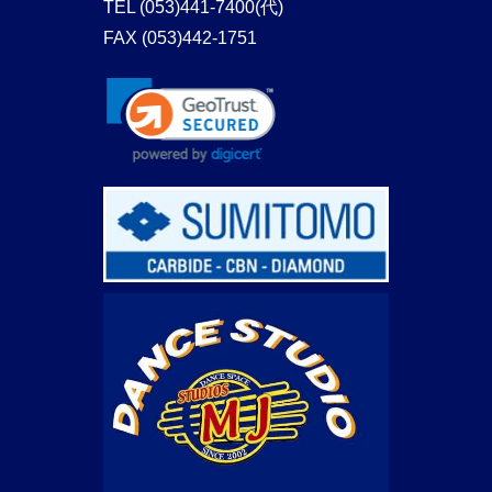
TEL
(053)441-7400(代)
FAX (053)442-1751